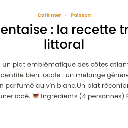
Coté mer
Poisson
taise : la recette t
littoral
 un plat emblématique des côtes atlan
dentité bien locale : un mélange géné
on parfumé au vin blanc.Un plat réconfort
uner iodé.
Ingrédients (4 personnes) 