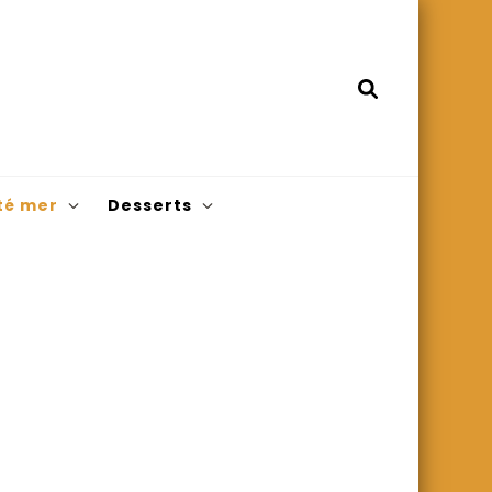
té mer
Desserts