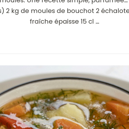
 moules. Une recette simple, parfumée… 
) 2 kg de moules de bouchot 2 échalotes
fraîche épaisse 15 cl …