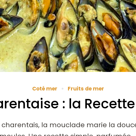
Coté mer
Fruits de mer
entaise : la Recette 
 charentais, la mouclade marie la douce