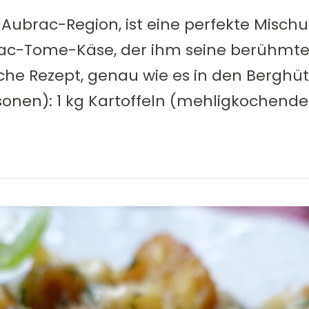
r Aubrac-Region, ist eine perfekte Misch
ac-Tome-Käse, der ihm seine berühmte,
tische Rezept, genau wie es in den Bergh
sonen): 1 kg Kartoffeln (mehligkochende 