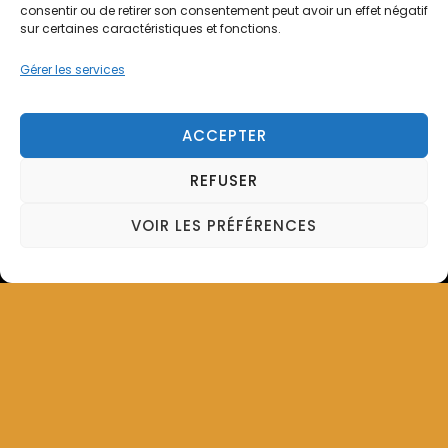
consentir ou de retirer son consentement peut avoir un effet négatif
sur certaines caractéristiques et fonctions.
Gérer les services
Laisser un commentaire
ACCEPTER
Vous devez
vous connecter
pour
REFUSER
publier un commentaire.
VOIR LES PRÉFÉRENCES
Recherchez une recette