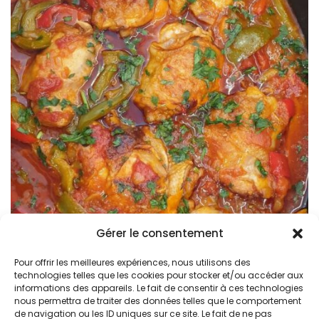
Gérer le consentement
Pour offrir les meilleures expériences, nous utilisons des
Poulet Basquaise Traditionnel –
technologies telles que les cookies pour stocker et/ou accéder aux
Recette Facile et Authentique du
informations des appareils. Le fait de consentir à ces technologies
nous permettra de traiter des données telles que le comportement
Pays Basque
de navigation ou les ID uniques sur ce site. Le fait de ne pas