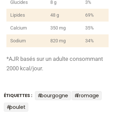
Glucides
8 g
3%
Lipides
48 g
69%
Calcium
350 mg
35%
Sodium
820 mg
34%
*AJR basés sur un adulte consommant
2000 kcal/jour.
bourgogne
fromage
ÉTIQUETTES :
poulet