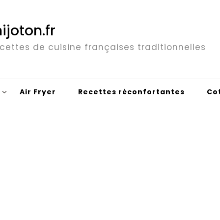
ijoton.fr
cettes de cuisine françaises traditionnelles
Air Fryer
Recettes réconfortantes
Co