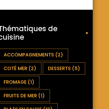
Thématiques de
cuisine
ACCOMPAGNEMENTS
(2)
COTÉ MER
(2)
DESSERTS
(5)
FROMAGE
(1)
FRUITS DE MER
(1)