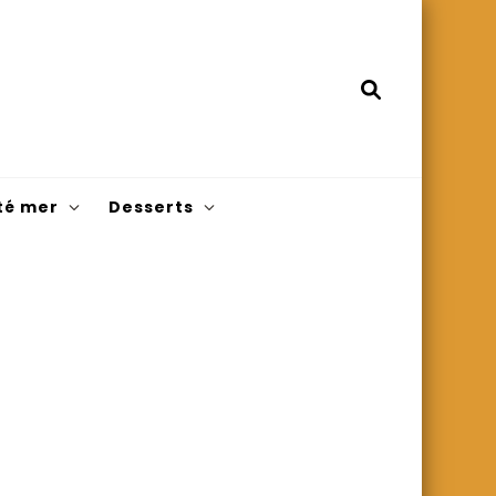
té mer
Desserts