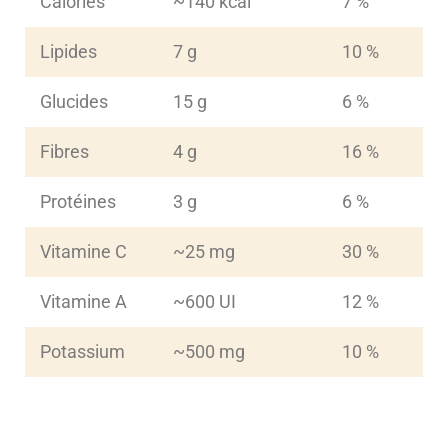
Calories
~140 kcal
7 %
Lipides
7 g
10 %
Glucides
15 g
6 %
Fibres
4 g
16 %
Protéines
3 g
6 %
Vitamine C
~25 mg
30 %
Vitamine A
~600 UI
12 %
Potassium
~500 mg
10 %