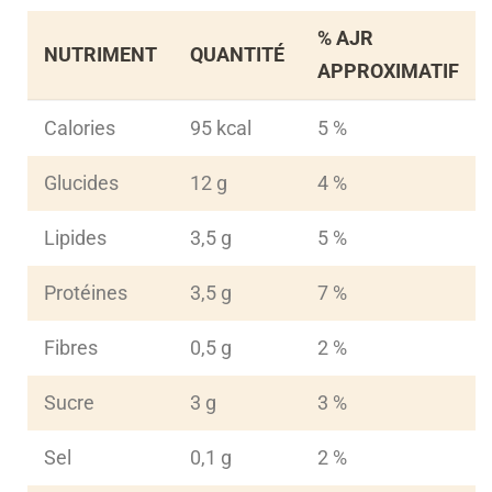
% AJR
NUTRIMENT
QUANTITÉ
APPROXIMATIF
Calories
95 kcal
5 %
Glucides
12 g
4 %
Lipides
3,5 g
5 %
Protéines
3,5 g
7 %
Fibres
0,5 g
2 %
Sucre
3 g
3 %
Sel
0,1 g
2 %