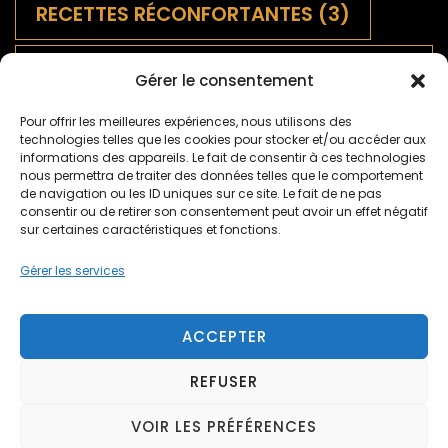
RECETTES RÉCONFORTANTES
(3)
SALADES FRANÇAISES
Gérer le consentement
TRADITIONNELLES
(9)
Pour offrir les meilleures expériences, nous utilisons des
technologies telles que les cookies pour stocker et/ou accéder aux
SAUCES
(1)
informations des appareils. Le fait de consentir à ces technologies
nous permettra de traiter des données telles que le comportement
de navigation ou les ID uniques sur ce site. Le fait de ne pas
TARTES SALÉES ET QUICHES
(5)
consentir ou de retirer son consentement peut avoir un effet négatif
sur certaines caractéristiques et fonctions.
TARTES SUCRÉES
(2)
TERROIR
(9)
Gérer les services
ACCEPTER
REFUSER
© Copyright 2026
mijoton.fr
. Tous droits réservés.
Blossom Recipe | Développé par
Blossom Themes
.
VOIR LES PRÉFÉRENCES