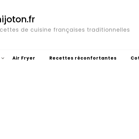
ijoton.fr
cettes de cuisine françaises traditionnelles
Air Fryer
Recettes réconfortantes
Co