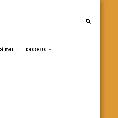
té mer
Desserts