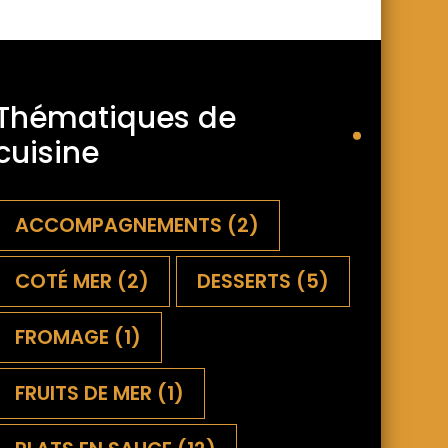
Thématiques de
cuisine
ACCOMPAGNEMENTS
(2)
COTÉ MER
(2)
DESSERTS
(5)
FROMAGE
(1)
FRUITS DE MER
(1)