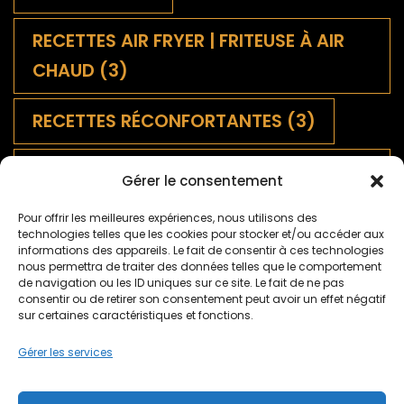
RECETTES AIR FRYER | FRITEUSE À AIR
CHAUD
(3)
RECETTES RÉCONFORTANTES
(3)
SALADES FRANÇAISES
Gérer le consentement
TRADITIONNELLES
(9)
Pour offrir les meilleures expériences, nous utilisons des
technologies telles que les cookies pour stocker et/ou accéder aux
SAUCES
(1)
informations des appareils. Le fait de consentir à ces technologies
nous permettra de traiter des données telles que le comportement
de navigation ou les ID uniques sur ce site. Le fait de ne pas
TARTES SALÉES ET QUICHES
(5)
consentir ou de retirer son consentement peut avoir un effet négatif
sur certaines caractéristiques et fonctions.
TARTES SUCRÉES
(2)
TERROIR
(9)
Gérer les services