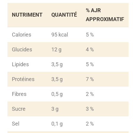
% AJR
NUTRIMENT
QUANTITÉ
APPROXIMATIF
Calories
95 kcal
5 %
Glucides
12 g
4 %
Lipides
3,5 g
5 %
Protéines
3,5 g
7 %
Fibres
0,5 g
2 %
Sucre
3 g
3 %
Sel
0,1 g
2 %