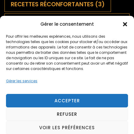
RECETTES RÉCONFORTANTES
(3)
SALADES FRANÇAISES
Gérer le consentement
TRADITIONNELLES
(9)
Pour offrir les meilleures expériences, nous utilisons des
technologies telles que les cookies pour stocker et/ou accéder aux
SAUCES
(1)
informations des appareils. Le fait de consentir à ces technologies
nous permettra de traiter des données telles que le comportement
de navigation ou les ID uniques sur ce site. Le fait de ne pas
TARTES SALÉES ET QUICHES
(5)
consentir ou de retirer son consentement peut avoir un effet négatif
sur certaines caractéristiques et fonctions.
TARTES SUCRÉES
(2)
TERROIR
(9)
Gérer les services
ACCEPTER
REFUSER
© Copyright 2026
mijoton.fr
. Tous droits réservés.
Blossom Recipe | Développé par
Blossom Themes
.
VOIR LES PRÉFÉRENCES