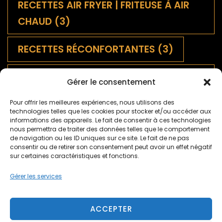
RECETTES AIR FRYER | FRITEUSE À AIR
CHAUD
(3)
RECETTES RÉCONFORTANTES
(3)
SALADES FRANÇAISES
Gérer le consentement
TRADITIONNELLES
(9)
Pour offrir les meilleures expériences, nous utilisons des
technologies telles que les cookies pour stocker et/ou accéder aux
SAUCES
(1)
informations des appareils. Le fait de consentir à ces technologies
nous permettra de traiter des données telles que le comportement
de navigation ou les ID uniques sur ce site. Le fait de ne pas
TARTES SALÉES ET QUICHES
(5)
consentir ou de retirer son consentement peut avoir un effet négatif
sur certaines caractéristiques et fonctions.
TARTES SUCRÉES
(2)
TERROIR
(9)
Gérer les services
ACCEPTER