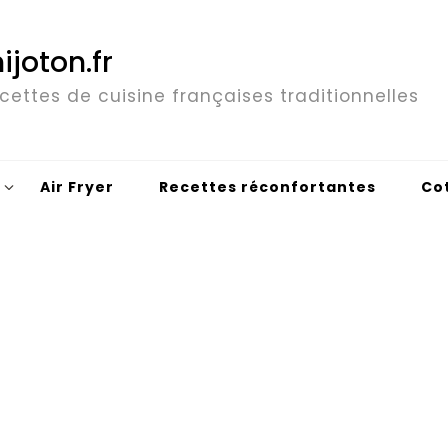
ijoton.fr
cettes de cuisine françaises traditionnelles
Air Fryer
Recettes réconfortantes
Co