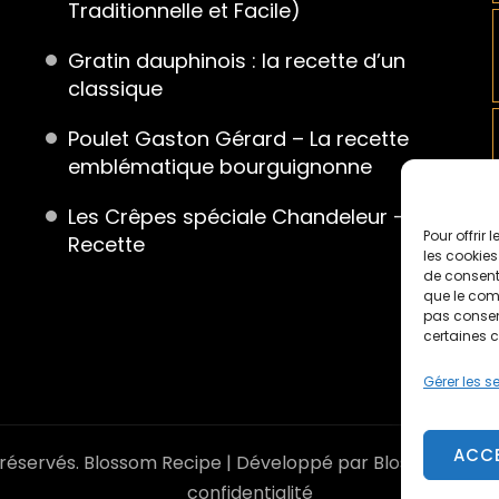
Traditionnelle et Facile)
Gratin dauphinois : la recette d’un
classique
Poulet Gaston Gérard – La recette
emblématique bourguignonne
Les Crêpes spéciale Chandeleur – La
Pour offrir
Recette
les cookies
de consenti
que le comp
pas consent
certaines c
Gérer les s
ACC
 réservés.
Blossom Recipe | Développé par
Blossom The
confidentialité