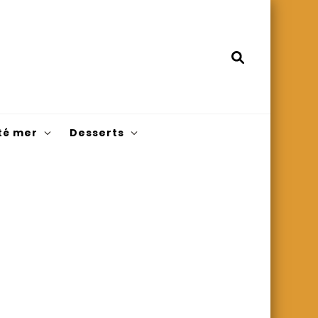
té mer
Desserts