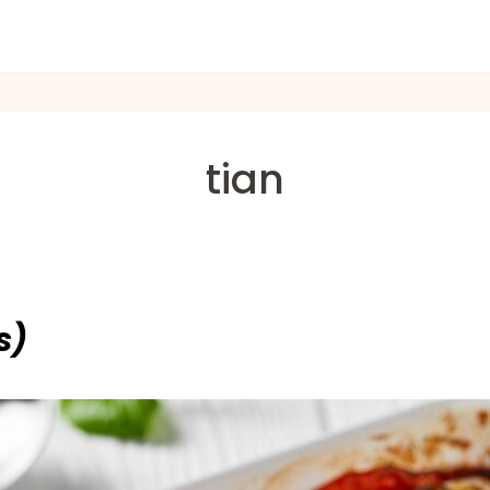
tian
s)