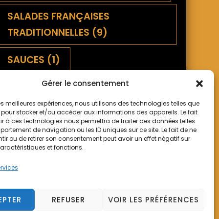
SALADES FRANÇAISES
TRADITIONNELLES
(9)
SAUCES
(1)
Gérer le consentement
TARTES SALÉES ET QUICHES
(5)
 les meilleures expériences, nous utilisons des technologies telles que
TARTES SUCRÉES
(2)
 pour stocker et/ou accéder aux informations des appareils. Le fait
r à ces technologies nous permettra de traiter des données telles
ortement de navigation ou les ID uniques sur ce site. Le fait de ne
ir ou de retirer son consentement peut avoir un effet négatif sur
TERROIR
(9)
aractéristiques et fonctions.
ervices
EPTER
REFUSER
VOIR LES PRÉFÉRENCES
mes
. Propulsé par
WordPress
.
Politique de