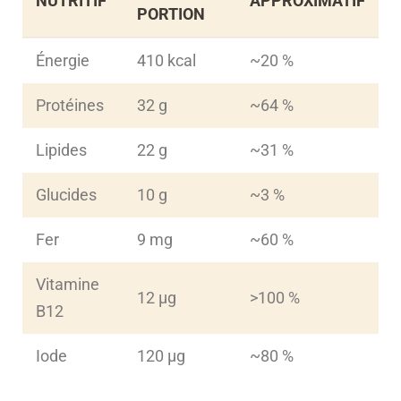
NUTRITIF
APPROXIMATIF
PORTION
Énergie
410 kcal
~20 %
Protéines
32 g
~64 %
Lipides
22 g
~31 %
Glucides
10 g
~3 %
Fer
9 mg
~60 %
Vitamine
12 µg
>100 %
B12
Iode
120 µg
~80 %