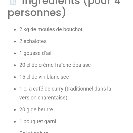
Ingrédients (pour 4
personnes)
2 kg de moules de bouchot
2 échalotes
1 gousse d’ail
20 cl de crème fraîche épaisse
15 cl de vin blanc sec
1 c. à café de curry (traditionnel dans la
version charentaise)
20 g de beurre
1 bouquet garni