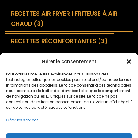
RECETTES AIR FRYER | FRITEUSE À AIR
CHAUD
(3)
RECETTES RÉCONFORTANTES
(3)
SALADES FRANÇAISES
Gérer le consentement
TRADITIONNELLES
(9)
Pour offrir les meilleures expériences, nous utilisons des
technologies telles que les cookies pour stocker et/ou accéder aux
SAUCES
(1)
informations des appareils. Le fait de consentir à ces technologies
nous permettra de traiter des données telles que le comportement
de navigation ou les ID uniques sur ce site. Le fait de ne pas
TARTES SALÉES ET QUICHES
(5)
consentir ou de retirer son consentement peut avoir un effet négatif
sur certaines caractéristiques et fonctions.
TARTES SUCRÉES
(2)
TERROIR
(9)
Gérer les services