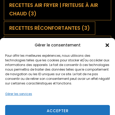
RECETTES AIR FRYER | FRITEUSE À AIR
CHAUD
(3)
RECETTES RÉCONFORTANTES
(3)
SALADES FRANÇAISES
Gérer le consentement
TRADITIONNELLES
(9)
Pour offrir les meilleures expériences, nous utilisons des
technologies telles que les cookies pour stocker et/ou accéder aux
SAUCES
(1)
informations des appareils. Le fait de consentir à ces technologies
nous permettra de traiter des données telles que le comportement
de navigation ou les ID uniques sur ce site. Le fait de ne pas
TARTES SALÉES ET QUICHES
(5)
consentir ou de retirer son consentement peut avoir un effet négatif
sur certaines caractéristiques et fonctions.
TARTES SUCRÉES
(2)
TERROIR
(9)
Gérer les services
ACCEPTER